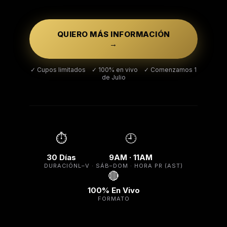
QUIERO MÁS INFORMACIÓN
→
✓ Cupos limitados ✓ 100% en vivo ✓ Comenzamos 1
de Julio
⏱️
🕘
30 Días
9AM · 11AM
DURACIÓN
L–V · SÁB–DOM · HORA PR (AST)
🔴
100% En Vivo
FORMATO